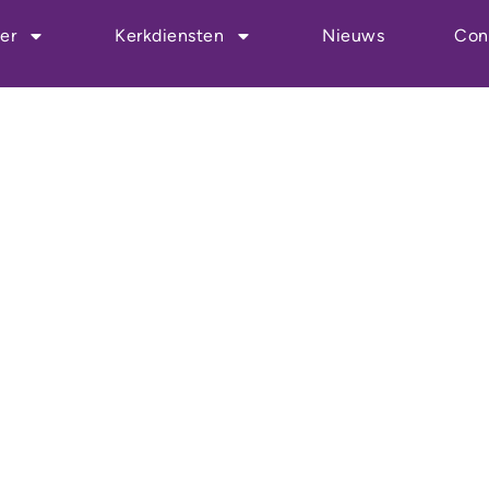
en
er
Kerkdiensten
Nieuws
Con