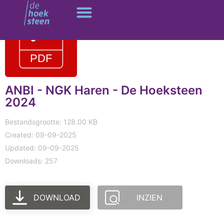
Ga
naar
de
inhoud
ANBI - NGK Haren - De Hoeksteen
2024
Bestandsgrootte: 128.00 KB
Created: 09-09-2025
Updated: 09-09-2025
Downloads: 257
DOWNLOAD
INZIEN