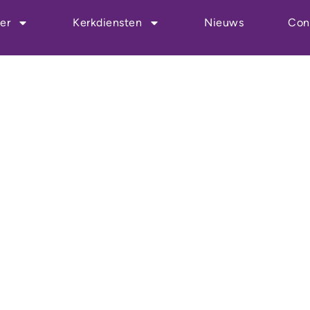
enst
er
Kerkdiensten
Nieuws
Con