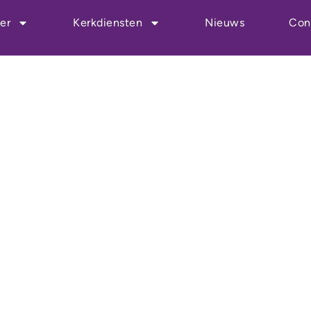
enst
er
Kerkdiensten
Nieuws
Con