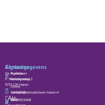
Algemeen
Contactgegevens
De Hoeksteen
Agenda
P. Wierengaweg 2
kerkdiensten
9751 CN Haren
Online
meekijken
contact@dehoeksteen-haren.nl
‘‘Als
Onze
06 83563468