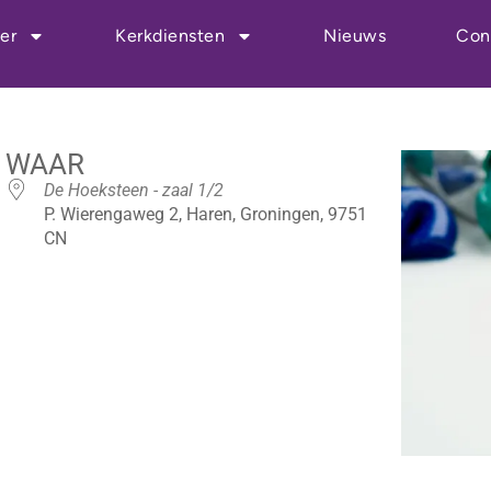
er
Kerkdiensten
Nieuws
Con
WAAR
De Hoeksteen - zaal 1/2
P. Wierengaweg 2, Haren, Groningen, 9751
CN
r
iCalendar
Office 365