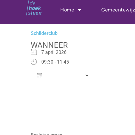
Ga
Home
Gemeentewijz
naar
de
inhoud
Schilderclub
WANNEER
7 april 2026
09:30 - 11:45
Add To Calendar
Download ICS
Google Calenda