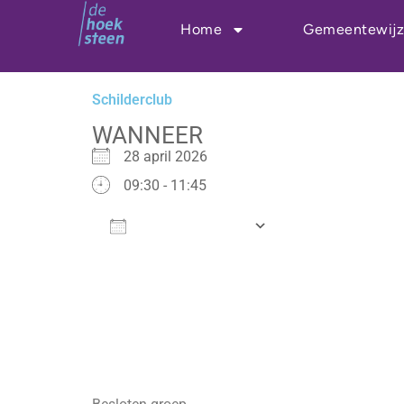
Ga
Home
Gemeentewijz
naar
de
inhoud
Schilderclub
WANNEER
28 april 2026
09:30 - 11:45
Add To Calendar
Download ICS
Google Calenda