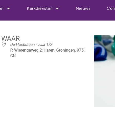
er
Kerkdiensten
Nieuws
Con
WAAR
De Hoeksteen - zaal 1/2
P. Wierengaweg 2, Haren, Groningen, 9751
CN
r
iCalendar
Office 365