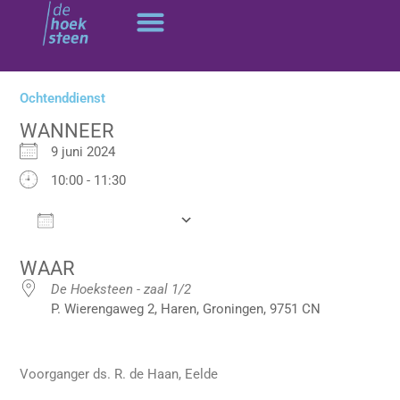
Ga
naar
de
inhoud
Ochtenddienst
WANNEER
9 juni 2024
10:00 - 11:30
Add To Calendar
Download ICS
Google Calendar
WAAR
De Hoeksteen - zaal 1/2
P. Wierengaweg 2, Haren, Groningen, 9751 CN
Voorganger ds. R. de Haan, Eelde