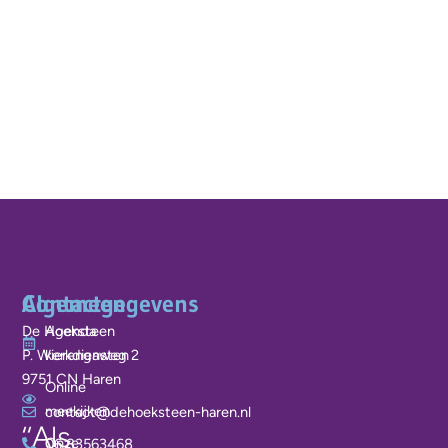
Algemeen
Contactgegevens
De Hoeksteen
Agenda
P. Wierengaweg 2
kerkdiensten
9751 CN Haren
Online
meekijken
contact@dehoeksteen-haren.nl
‘‘Als
Onze
06 83563468