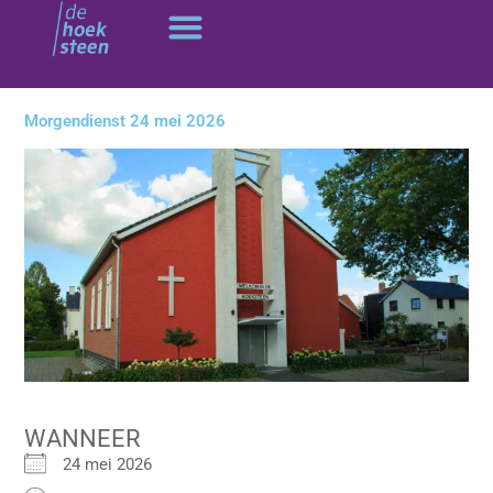
Ga
naar
de
inhoud
Morgendienst 24 mei 2026
WANNEER
24 mei 2026