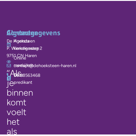
Algemeen
Contactgegevens
De Hoeksteen
Agenda
P. Wierengaweg 2
kerkdiensten
9751 CN Haren
Online
meekijken
contact@dehoeksteen-haren.nl
‘‘Als
Onze
06 83563468
je
predikant
binnen
komt
voelt
het
als