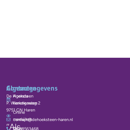
Algemeen
Contactgegevens
De Hoeksteen
Agenda
P. Wierengaweg 2
kerkdiensten
9751 CN Haren
Online
meekijken
contact@dehoeksteen-haren.nl
‘‘Als
Onze
06 83563468