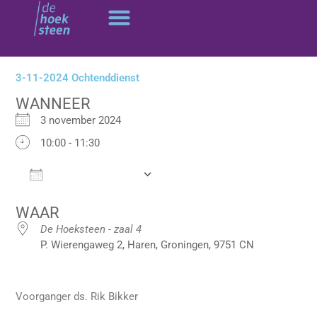
Ga
naar
de
inhoud
3-11-2024 Ochtenddienst
WANNEER
3 november 2024
10:00 - 11:30
Add To Calendar
Download ICS
Google Calendar
WAAR
De Hoeksteen - zaal 4
P. Wierengaweg 2, Haren, Groningen, 9751 CN
Voorganger ds. Rik Bikker