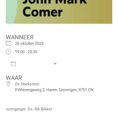
WANNEER
26 oktober 2025
19:00 - 20:30
Add To Calendar
Download ICS
Google Calendar
iCalendar
Offi
WAAR
De Hoeksteen
P.Wierengaweg 2, Haren, Groningen, 9751 CN
voorganger: Ds. Rik Bikker