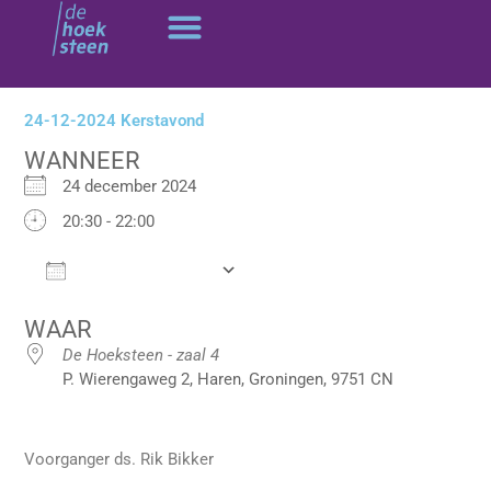
Ga
naar
de
inhoud
24-12-2024 Kerstavond
WANNEER
24 december 2024
20:30 - 22:00
Add To Calendar
Download ICS
Google Calendar
WAAR
De Hoeksteen - zaal 4
P. Wierengaweg 2, Haren, Groningen, 9751 CN
Voorganger ds. Rik Bikker