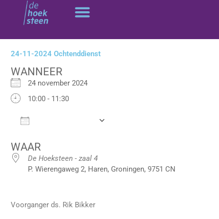
Ga
naar
de
inhoud
24-11-2024 Ochtenddienst
WANNEER
24 november 2024
10:00 - 11:30
Add To Calendar
Download ICS
Google Calendar
WAAR
De Hoeksteen - zaal 4
P. Wierengaweg 2, Haren, Groningen, 9751 CN
Voorganger ds. Rik Bikker