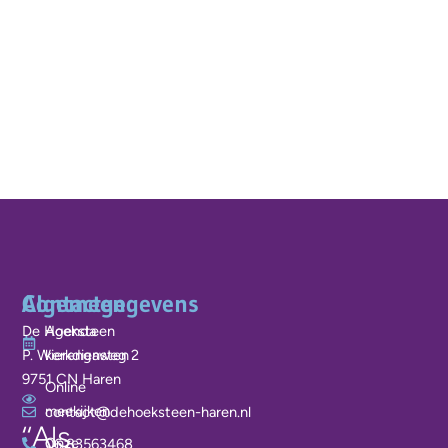
Algemeen
Contactgegevens
De Hoeksteen
Agenda
P. Wierengaweg 2
kerkdiensten
9751 CN Haren
Online
meekijken
contact@dehoeksteen-haren.nl
‘‘Als
Onze
06 83563468