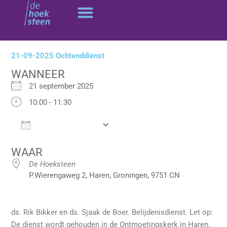
Ga
naar
de
inhoud
21-09-2025 Ochtenddienst
WANNEER
21 september 2025
10:00 - 11:30
Add To Calendar
Download ICS
Google Calendar
WAAR
De Hoeksteen
P.Wierengaweg 2, Haren, Groningen, 9751 CN
ds. Rik Bikker en ds. Sjaak de Boer. Belijdenisdienst. Let op:
De dienst wordt gehouden in de Ontmoetingskerk in Haren.