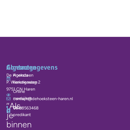
Algemeen
Contactgegevens
De Hoeksteen
Agenda
P. Wierengaweg 2
kerkdiensten
9751 CN Haren
Online
meekijken
contact@dehoeksteen-haren.nl
‘‘Als
Onze
06 83563468
je
predikant
binnen