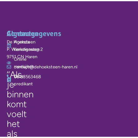
Algemeen
Contactgegevens
De Hoeksteen
Agenda
P. Wierengaweg 2
kerkdiensten
9751 CN Haren
Online
meekijken
contact@dehoeksteen-haren.nl
‘‘Als
Onze
06 83563468
je
predikant
binnen
komt
voelt
het
als